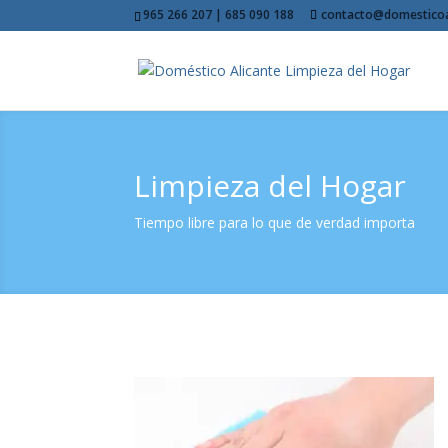
965 266 207 | 685 090 188
contacto@domesticoa
Limpieza del Hogar
Tiempo libre para lo que de verdad importa