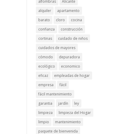
alfombras
Alicante
alquiler
apartamento
barato
cloro
cocina
confianza
construcción
cortinas
cuidado de niños
cuidados de mayores
cómodo
depuradora
ecológico
economico
eficaz
empleadas de hogar
empresa
fácil
fácil mantenimiento
garantia
jardín
ley
limpieza
limpieza del Hogar
limpio
mantenimiento
paquete de bienvenida