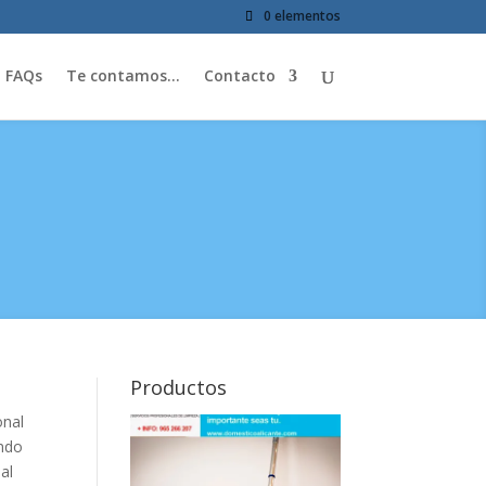
0 elementos
FAQs
Te contamos…
Contacto
Productos
onal
endo
al