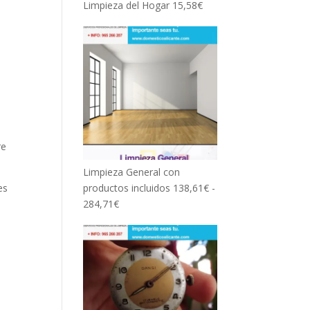
Limpieza del Hogar
15,58
€
re
Limpieza General con
productos incluidos
138,61
€
-
es
Rango
284,71
€
de
precios:
desde
138,61€
hasta
284,71€