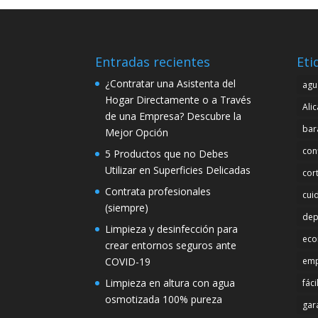
Entradas recientes
Eti
¿Contratar una Asistenta del
agu
Hogar Directamente o a Través
Ali
de una Empresa? Descubre la
bar
Mejor Opción
con
5 Productos que no Debes
Utilizar en Superficies Delicadas
cor
Contrata profesionales
cui
(siempre)
dep
Limpieza y desinfección para
eco
crear entornos seguros ante
COVID-19
emp
Limpieza en altura con agua
fáci
osmotizada 100% pureza
gar