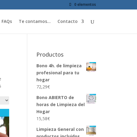
0 elementos
FAQs
Te contamos…
Contacto
Productos
Bono 4h. de limpieza
profesional para tu
e
hogar
s
72,29
€
Bono ABIERTO de
horas de Limpieza del
Hogar
15,58
€
Limpieza General con
productos incluidos