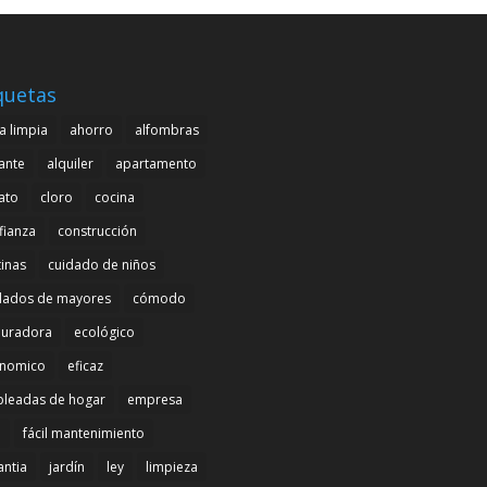
quetas
a limpia
ahorro
alfombras
cante
alquiler
apartamento
ato
cloro
cocina
fianza
construcción
tinas
cuidado de niños
dados de mayores
cómodo
uradora
ecológico
nomico
eficaz
leadas de hogar
empresa
l
fácil mantenimiento
antia
jardín
ley
limpieza