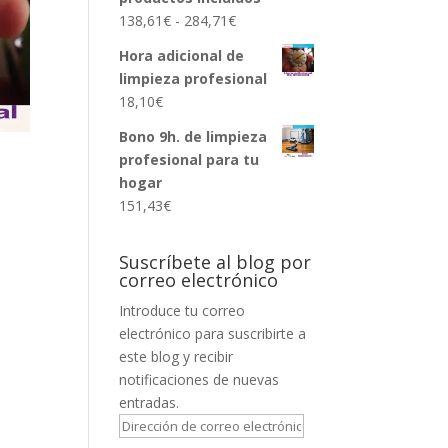
Rango
138,61
€
-
284,71
€
de
Hora adicional de
precios:
limpieza profesional
desde
18,10
€
138,61€
hasta
Bono 9h. de limpieza
284,71€
profesional para tu
hogar
151,43
€
Suscríbete al blog por
correo electrónico
Introduce tu correo
electrónico para suscribirte a
este blog y recibir
notificaciones de nuevas
entradas.
Dirección
de