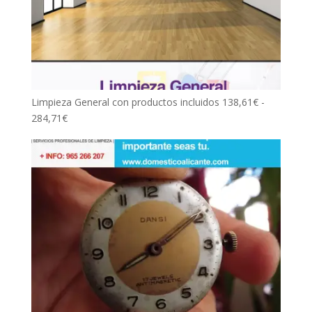
Limpieza General con productos incluidos
138,61
€
-
Rango
284,71
€
de
precios:
desde
138,61€
hasta
284,71€