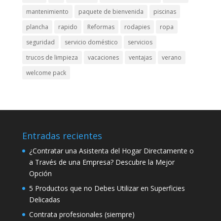
mantenimiento
paquete de bienvenida
piscinas
plancha
rapido
Reformas
rodapies
ropa
seguridad
servicio doméstico
servicios
trucos de limpieza
vacaciones
ventajas
verano
welcome pack
Entradas recientes
¿Contratar una Asistenta del Hogar Directamente o
a Través de una Empresa? Descubre la Mejor
Opción
5 Productos que no Debes Utilizar en Superficies
Delicadas
Contrata profesionales (siempre)