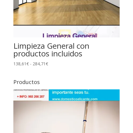
Limpieza General con
productos incluidos
Rango
138,61
€
-
284,71
€
de
precios:
Productos
desde
138,61€
hasta
284,71€