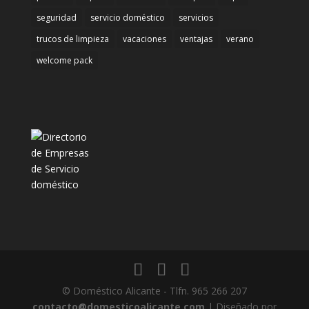
seguridad
servicio doméstico
servicios
trucos de limpieza
vacaciones
ventajas
verano
welcome pack
© Doméstico Alicante - Tlfn. 965 266 207
contacto@domesticoalicante.com
| Diseñado por