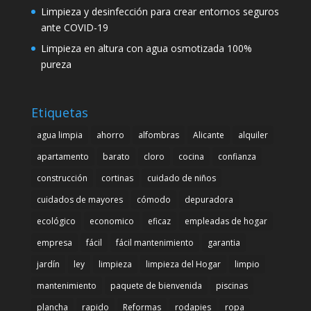
Limpieza y desinfección para crear entornos seguros
ante COVID-19
Limpieza en altura con agua osmotizada 100%
pureza
Etiquetas
agua limpia
ahorro
alfombras
Alicante
alquiler
apartamento
barato
cloro
cocina
confianza
construcción
cortinas
cuidado de niños
cuidados de mayores
cómodo
depuradora
ecológico
economico
eficaz
empleadas de hogar
empresa
fácil
fácil mantenimiento
garantia
jardín
ley
limpieza
limpieza del Hogar
limpio
mantenimiento
paquete de bienvenida
piscinas
plancha
rapido
Reformas
rodapies
ropa