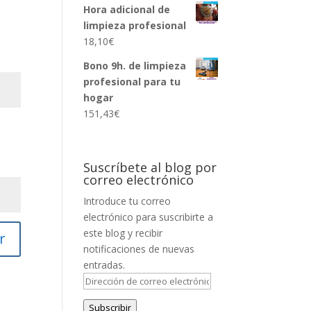
de
Hora adicional de
precios:
limpieza profesional
desde
18,10
€
138,61€
hasta
Bono 9h. de limpieza
284,71€
profesional para tu
hogar
151,43
€
Suscríbete al blog por
correo electrónico
Introduce tu correo
electrónico para suscribirte a
este blog y recibir
r
notificaciones de nuevas
entradas.
Dirección
de
Subscribir