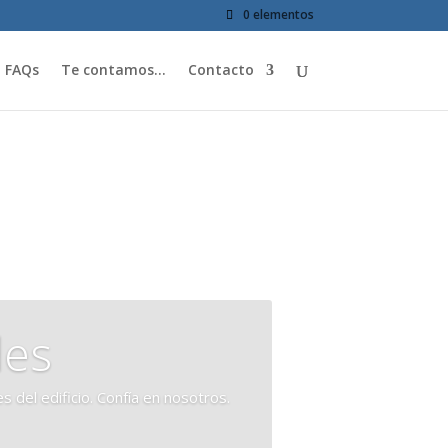
0 elementos
FAQs
Te contamos…
Contacto
des
 del edificio. Confía en nosotros.