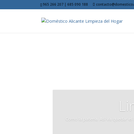
965 266 207 | 685 090 188
contacto@domesticoa
Li
Como la patena. Así va quedar el 