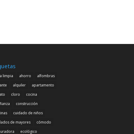
quetas
a limpia
ahorro
alfombras
cante
alquiler
apartamento
ato
cloro
cocina
fianza
construcción
tinas
cuidado de niños
dados de mayores
cómodo
uradora
ecológico