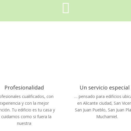

Profesionalidad
Un servicio especial .
ofesionales cualificados, con
… pensado para edificios ubi
experiencia y con la mejor
en Alicante ciudad, San Vice
nción. Tu edificio es tu casa y
San Juan Pueblo, San Juan Pl
o cuidamos como si fuera la
Muchamiel.
nuestra