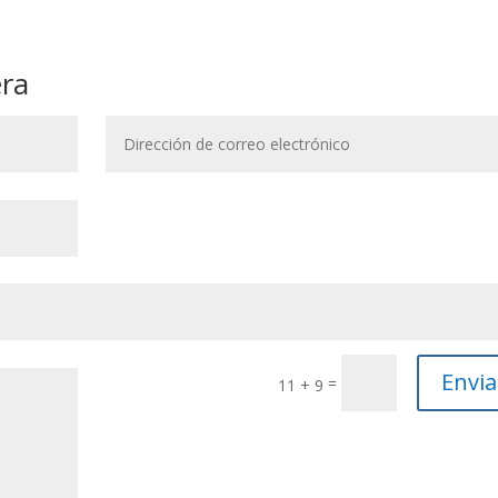
era
Envia
=
11 + 9