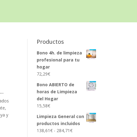
Productos
Bono 4h. de limpieza
profesional para tu
hogar
72,29
€
Bono ABIERTO de
..
horas de Limpieza
del Hogar
cados
15,58
€
nte,
aya y
Limpieza General con
productos incluidos
Rango
138,61
€
-
284,71
€