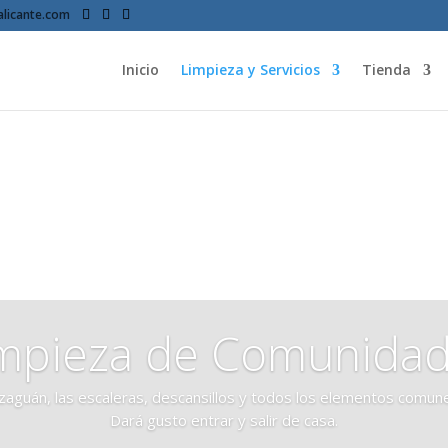
licante.com
Inicio
Limpieza y Servicios
Tienda
mpieza de Comunida
zaguán, las escaleras, descansillos y todos los elementos comunes
Dará gusto entrar y salir de casa.