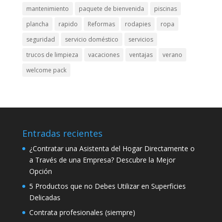
mantenimiento
paquete de bienvenida
piscinas
plancha
rapido
Reformas
rodapies
ropa
seguridad
servicio doméstico
servicios
trucos de limpieza
vacaciones
ventajas
verano
welcome pack
Entradas recientes
¿Contratar una Asistenta del Hogar Directamente o
a Través de una Empresa? Descubre la Mejor
Opción
5 Productos que no Debes Utilizar en Superficies
Delicadas
Contrata profesionales (siempre)