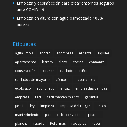
Limpieza y desinfección para crear entornos seguros
ante COVID-19
Limpieza en altura con agua osmotizada 100%
pureza
Etiquetas
agua limpia
ahorro
alfombras
Alicante
alquiler
apartamento
barato
cloro
cocina
confianza
construcción
cortinas
cuidado de niños
cuidados de mayores
cómodo
depuradora
ecológico
economico
eficaz
empleadas de hogar
empresa
fácil
fácil mantenimiento
garantia
jardín
ley
limpieza
limpieza del Hogar
limpio
mantenimiento
paquete de bienvenida
piscinas
plancha
rapido
Reformas
rodapies
ropa