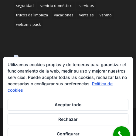
seguridad
servicio doméstico
servicios
trucos de limpieza
vacaciones
ventajas
verano
welcome pack
Utilizamos cookies propias y de terceros para garantizar el
funcionamiento de la web, medir su uso y mejorar nuestros
servicios. Puede aceptar todas las cookies, rechazar las no
necesarias o configurar sus preferencias.
Política de
cookies
Aceptar todo
Rechazar
© Doméstico Alicante - Tlfn. 965 266 207
contacto@domesticoalicante.com
| Diseñado por
Configurar