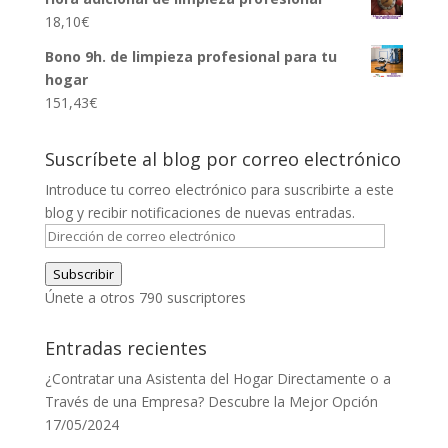
precios:
18,10
€
desde
138,61€
Bono 9h. de limpieza profesional para tu
hasta
hogar
284,71€
151,43
€
Suscríbete al blog por correo electrónico
Introduce tu correo electrónico para suscribirte a este
blog y recibir notificaciones de nuevas entradas.
Dirección
de
Subscribir
correo
Únete a otros 790 suscriptores
electrónico
Entradas recientes
¿Contratar una Asistenta del Hogar Directamente o a
Través de una Empresa? Descubre la Mejor Opción
17/05/2024