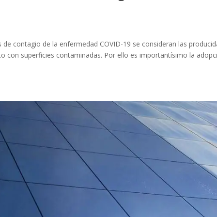
s de contagio de la enfermedad COVID-19 se consideran las producid
acto con superficies contaminadas. Por ello es importantísimo la adopc