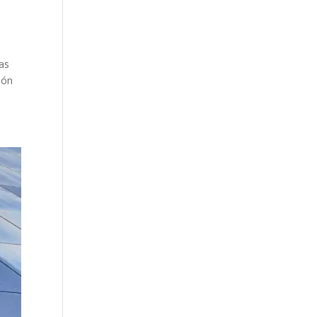
as
ión