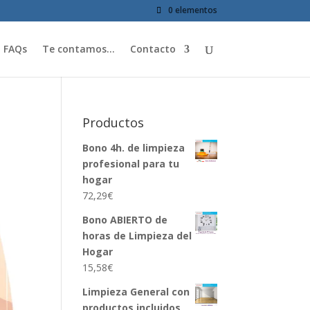
0 elementos
FAQs
Te contamos…
Contacto
Productos
Bono 4h. de limpieza
profesional para tu
hogar
72,29
€
Bono ABIERTO de
horas de Limpieza del
Hogar
15,58
€
Limpieza General con
productos incluidos