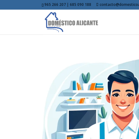
965 266 207 | 685 090 188
contacto@domesticoa