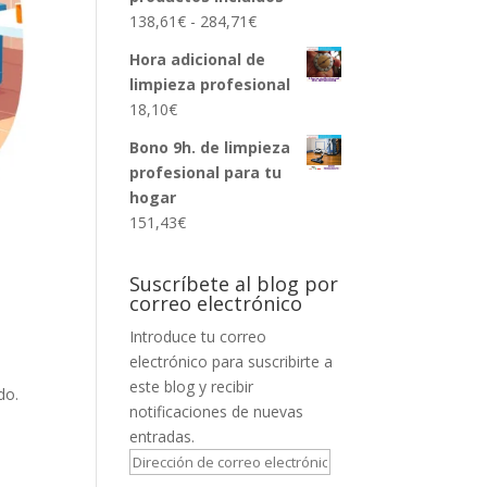
Rango
138,61
€
-
284,71
€
de
Hora adicional de
precios:
limpieza profesional
desde
18,10
€
138,61€
hasta
Bono 9h. de limpieza
284,71€
profesional para tu
hogar
151,43
€
Suscríbete al blog por
correo electrónico
Introduce tu correo
electrónico para suscribirte a
este blog y recibir
do.
notificaciones de nuevas
entradas.
Dirección
de