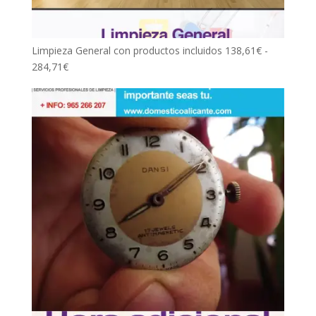
Limpieza General con productos incluidos
138,61
€
-
Rango
284,71
€
de
precios:
desde
138,61€
hasta
284,71€