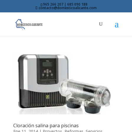
965 266 207 | 685 090 188
contacto@domesticoalicante.com
Cloración salina para piscinas
Ene 11, 2014
|
Proyectos
,
Reformas
,
Servicios