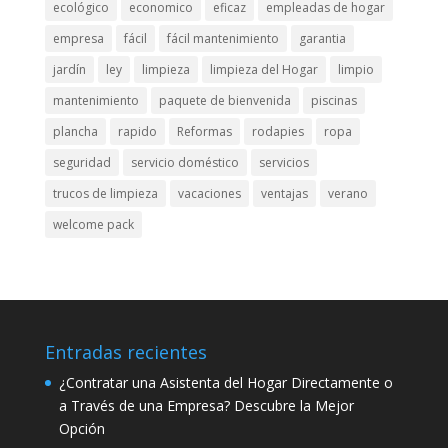
ecológico
economico
eficaz
empleadas de hogar
empresa
fácil
fácil mantenimiento
garantia
jardín
ley
limpieza
limpieza del Hogar
limpio
mantenimiento
paquete de bienvenida
piscinas
plancha
rapido
Reformas
rodapies
ropa
seguridad
servicio doméstico
servicios
trucos de limpieza
vacaciones
ventajas
verano
welcome pack
Entradas recientes
¿Contratar una Asistenta del Hogar Directamente o
a Través de una Empresa? Descubre la Mejor
Opción