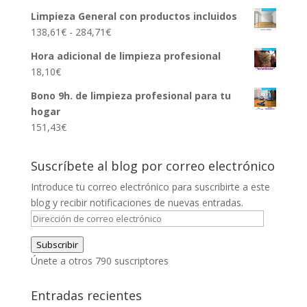
Limpieza General con productos incluidos
Rango
138,61
€
-
284,71
€
de
Hora adicional de limpieza profesional
precios:
18,10
€
desde
138,61€
Bono 9h. de limpieza profesional para tu
hasta
hogar
284,71€
151,43
€
Suscríbete al blog por correo electrónico
Introduce tu correo electrónico para suscribirte a este
blog y recibir notificaciones de nuevas entradas.
Dirección
de
Subscribir
correo
Únete a otros 790 suscriptores
electrónico
Entradas recientes