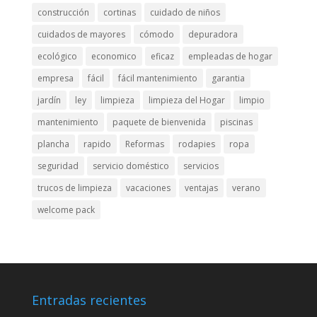
construcción
cortinas
cuidado de niños
cuidados de mayores
cómodo
depuradora
ecológico
economico
eficaz
empleadas de hogar
empresa
fácil
fácil mantenimiento
garantia
jardín
ley
limpieza
limpieza del Hogar
limpio
mantenimiento
paquete de bienvenida
piscinas
plancha
rapido
Reformas
rodapies
ropa
seguridad
servicio doméstico
servicios
trucos de limpieza
vacaciones
ventajas
verano
welcome pack
Entradas recientes