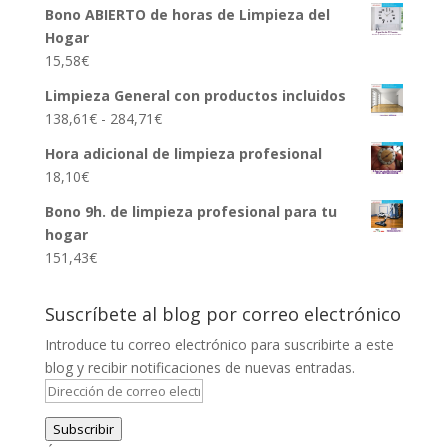
Bono ABIERTO de horas de Limpieza del
Hogar
15,58
€
Limpieza General con productos incluidos
Rango
138,61
€
-
284,71
€
de
Hora adicional de limpieza profesional
precios:
18,10
€
desde
138,61€
Bono 9h. de limpieza profesional para tu
hasta
hogar
284,71€
151,43
€
Suscríbete al blog por correo electrónico
Introduce tu correo electrónico para suscribirte a este
blog y recibir notificaciones de nuevas entradas.
Dirección
de
Subscribir
correo