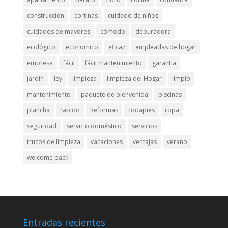
construcción
cortinas
cuidado de niños
cuidados de mayores
cómodo
depuradora
ecológico
economico
eficaz
empleadas de hogar
empresa
fácil
fácil mantenimiento
garantia
jardín
ley
limpieza
limpieza del Hogar
limpio
mantenimiento
paquete de bienvenida
piscinas
plancha
rapido
Reformas
rodapies
ropa
seguridad
servicio doméstico
servicios
trucos de limpieza
vacaciones
ventajas
verano
welcome pack
Entradas recientes