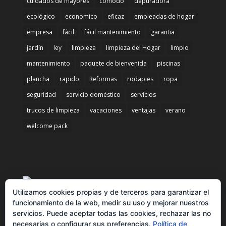
cuidados de mayores
cómodo
depuradora
ecológico
economico
eficaz
empleadas de hogar
empresa
fácil
fácil mantenimiento
garantia
jardín
ley
limpieza
limpieza del Hogar
limpio
mantenimiento
paquete de bienvenida
piscinas
plancha
rapido
Reformas
rodapies
ropa
seguridad
servicio doméstico
servicios
trucos de limpieza
vacaciones
ventajas
verano
welcome pack
Utilizamos cookies propias y de terceros para garantizar el
funcionamiento de la web, medir su uso y mejorar nuestros
servicios. Puede aceptar todas las cookies, rechazar las no
necesarias o configurar sus preferencias.
Política de