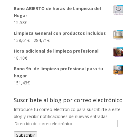
Bono ABIERTO de horas de Limpieza del
Hogar
15,58
€
Limpieza General con productos incluidos
Rango
138,61
€
-
284,71
€
de
Hora adicional de limpieza profesional
precios:
18,10
€
desde
138,61€
Bono 9h. de limpieza profesional para tu
hasta
hogar
284,71€
151,43
€
Suscríbete al blog por correo electrónico
Introduce tu correo electrónico para suscribirte a este
blog y recibir notificaciones de nuevas entradas.
Dirección
de
Subscribir