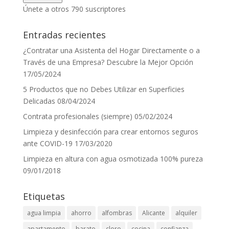
correo
Únete a otros 790 suscriptores
electrónico
Entradas recientes
¿Contratar una Asistenta del Hogar Directamente o a
Través de una Empresa? Descubre la Mejor Opción
17/05/2024
5 Productos que no Debes Utilizar en Superficies
Delicadas
08/04/2024
Contrata profesionales (siempre)
05/02/2024
Limpieza y desinfección para crear entornos seguros
ante COVID-19
17/03/2020
Limpieza en altura con agua osmotizada 100% pureza
09/01/2018
Etiquetas
agua limpia
ahorro
alfombras
Alicante
alquiler
apartamento
barato
cloro
cocina
confianza