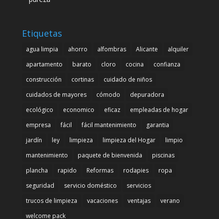
Etiquetas
agua limpia
ahorro
alfombras
Alicante
alquiler
apartamento
barato
cloro
cocina
confianza
construcción
cortinas
cuidado de niños
cuidados de mayores
cómodo
depuradora
ecológico
economico
eficaz
empleadas de hogar
empresa
fácil
fácil mantenimiento
garantia
jardín
ley
limpieza
limpieza del Hogar
limpio
mantenimiento
paquete de bienvenida
piscinas
plancha
rapido
Reformas
rodapies
ropa
seguridad
servicio doméstico
servicios
trucos de limpieza
vacaciones
ventajas
verano
welcome pack