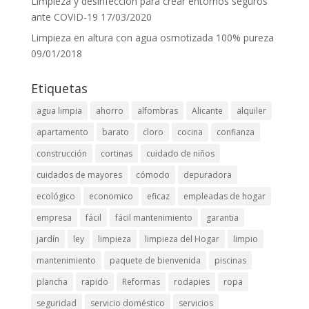
Limpieza y desinfección para crear entornos seguros
ante COVID-19
17/03/2020
Limpieza en altura con agua osmotizada 100% pureza
09/01/2018
Etiquetas
agua limpia
ahorro
alfombras
Alicante
alquiler
apartamento
barato
cloro
cocina
confianza
construcción
cortinas
cuidado de niños
cuidados de mayores
cómodo
depuradora
ecológico
economico
eficaz
empleadas de hogar
empresa
fácil
fácil mantenimiento
garantia
jardín
ley
limpieza
limpieza del Hogar
limpio
mantenimiento
paquete de bienvenida
piscinas
plancha
rapido
Reformas
rodapies
ropa
seguridad
servicio doméstico
servicios