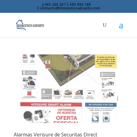
965 266 207 | 685 090 188
contacto@domesticoalicante.com
Alarmas Verisure de Securitas Direct