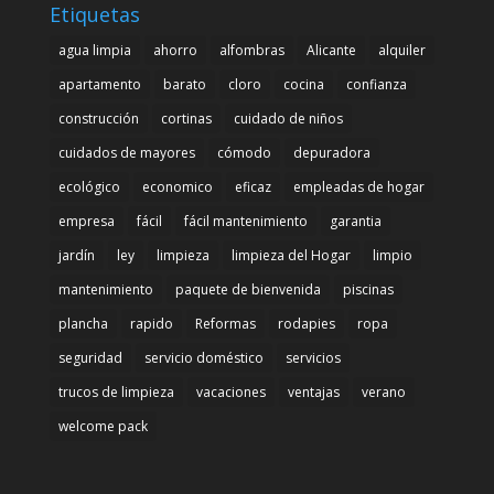
Etiquetas
agua limpia
ahorro
alfombras
Alicante
alquiler
apartamento
barato
cloro
cocina
confianza
construcción
cortinas
cuidado de niños
cuidados de mayores
cómodo
depuradora
ecológico
economico
eficaz
empleadas de hogar
empresa
fácil
fácil mantenimiento
garantia
jardín
ley
limpieza
limpieza del Hogar
limpio
mantenimiento
paquete de bienvenida
piscinas
plancha
rapido
Reformas
rodapies
ropa
seguridad
servicio doméstico
servicios
trucos de limpieza
vacaciones
ventajas
verano
welcome pack