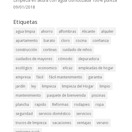
Limpieza en altura con agua osmotizada 100% pureza
09/01/2018
Etiquetas
agua limpia
ahorro
alfombras
Alicante
alquiler
apartamento
barato
cloro
cocina
confianza
construcción
cortinas
cuidado de niños
cuidados de mayores
cómodo
depuradora
ecológico
economico
eficaz
empleadas de hogar
empresa
fácil
fácil mantenimiento
garantia
jardín
ley
limpieza
limpieza del Hogar
limpio
mantenimiento
paquete de bienvenida
piscinas
plancha
rapido
Reformas
rodapies
ropa
seguridad
servicio doméstico
servicios
trucos de limpieza
vacaciones
ventajas
verano
welcome pack