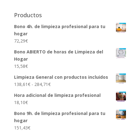
Productos
Bono 4h. de limpieza profesional para tu
hogar
72,29
€
Bono ABIERTO de horas de Limpieza del
Hogar
15,58
€
Limpieza General con productos incluidos
Rango
138,61
€
-
284,71
€
de
Hora adicional de limpieza profesional
precios:
18,10
€
desde
138,61€
Bono 9h. de limpieza profesional para tu
hasta
hogar
284,71€
151,43
€