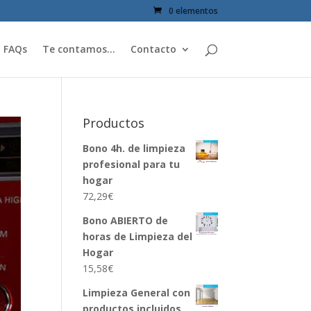
0 elementos
FAQs
Te contamos…
Contacto
Productos
Bono 4h. de limpieza
profesional para tu
hogar
72,29
€
Bono ABIERTO de
horas de Limpieza del
Hogar
15,58
€
Limpieza General con
productos incluidos