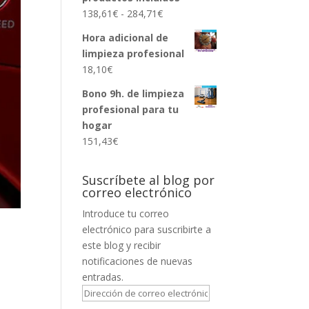
Rango
138,61
€
-
284,71
€
de
Hora adicional de
precios:
limpieza profesional
desde
18,10
€
138,61€
hasta
Bono 9h. de limpieza
284,71€
profesional para tu
hogar
151,43
€
Suscríbete al blog por
correo electrónico
Introduce tu correo
electrónico para suscribirte a
este blog y recibir
notificaciones de nuevas
entradas.
Dirección
de