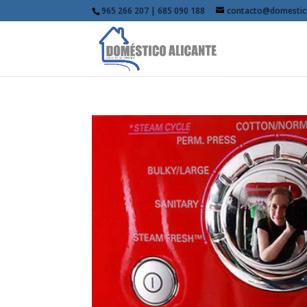
965 266 207 | 685 090 188
contacto@domestic