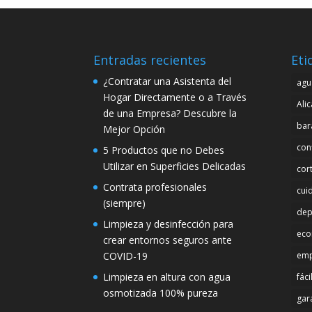
Entradas recientes
Eti
¿Contratar una Asistenta del
agu
Hogar Directamente o a Través
Ali
de una Empresa? Descubre la
bar
Mejor Opción
con
5 Productos que no Debes
Utilizar en Superficies Delicadas
cor
Contrata profesionales
cui
(siempre)
dep
Limpieza y desinfección para
eco
crear entornos seguros ante
COVID-19
emp
Limpieza en altura con agua
fáci
osmotizada 100% pureza
gar