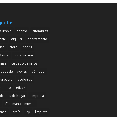
quetas
a limpia
ahorro
alfombras
cante
alquiler
apartamento
ato
cloro
cocina
fianza
construcción
tinas
cuidado de niños
dados de mayores
cómodo
uradora
ecológico
nomico
eficaz
leadas de hogar
empresa
l
fácil mantenimiento
antia
jardín
ley
limpieza