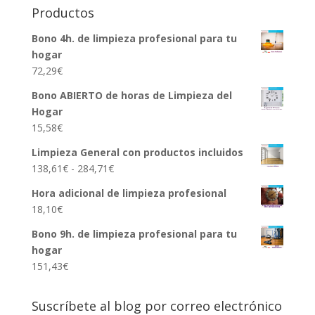
desde
Productos
138,61€
Bono 4h. de limpieza profesional para tu
hasta
hogar
284,71€
72,29
€
Bono ABIERTO de horas de Limpieza del
Hogar
15,58
€
Limpieza General con productos incluidos
Rango
138,61
€
-
284,71
€
de
Hora adicional de limpieza profesional
precios:
18,10
€
desde
138,61€
Bono 9h. de limpieza profesional para tu
hasta
hogar
284,71€
151,43
€
Suscríbete al blog por correo electrónico