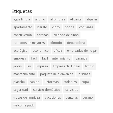
Etiquetas
agua limpia
ahorro
alfombras
Alicante
alquiler
apartamento
barato
cloro
cocina
confianza
construcción
cortinas
cuidado de niños
cuidados de mayores
cómodo
depuradora
ecológico
economico
eficaz
empleadas de hogar
empresa
fácil
fácil mantenimiento
garantia
jardín
ley
limpieza
limpieza del Hogar
limpio
mantenimiento
paquete de bienvenida
piscinas
plancha
rapido
Reformas
rodapies
ropa
seguridad
servicio doméstico
servicios
trucos de limpieza
vacaciones
ventajas
verano
welcome pack