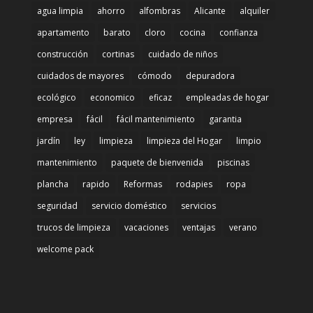
agua limpia
ahorro
alfombras
Alicante
alquiler
apartamento
barato
cloro
cocina
confianza
construcción
cortinas
cuidado de niños
cuidados de mayores
cómodo
depuradora
ecológico
economico
eficaz
empleadas de hogar
empresa
fácil
fácil mantenimiento
garantia
jardín
ley
limpieza
limpieza del Hogar
limpio
mantenimiento
paquete de bienvenida
piscinas
plancha
rapido
Reformas
rodapies
ropa
seguridad
servicio doméstico
servicios
trucos de limpieza
vacaciones
ventajas
verano
welcome pack