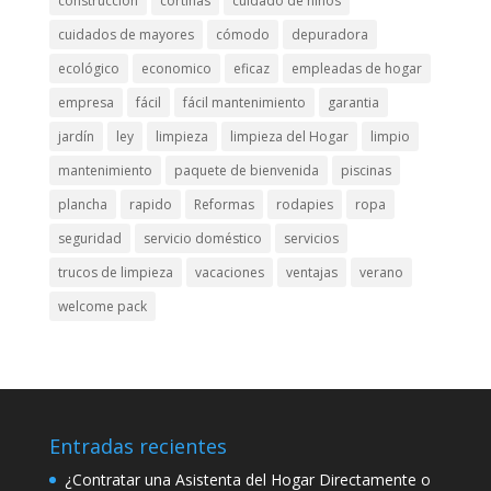
construcción
cortinas
cuidado de niños
cuidados de mayores
cómodo
depuradora
ecológico
economico
eficaz
empleadas de hogar
empresa
fácil
fácil mantenimiento
garantia
jardín
ley
limpieza
limpieza del Hogar
limpio
mantenimiento
paquete de bienvenida
piscinas
plancha
rapido
Reformas
rodapies
ropa
seguridad
servicio doméstico
servicios
trucos de limpieza
vacaciones
ventajas
verano
welcome pack
Entradas recientes
¿Contratar una Asistenta del Hogar Directamente o