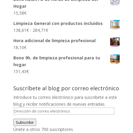
Hogar
15,58
€
Limpieza General con productos incluidos
Rango
138,61
€
-
284,71
€
de
Hora adicional de limpieza profesional
precios:
18,10
€
desde
138,61€
Bono 9h. de limpieza profesional para tu
hasta
hogar
284,71€
151,43
€
Suscríbete al blog por correo electrónico
Introduce tu correo electrónico para suscribirte a este
blog y recibir notificaciones de nuevas entradas.
Dirección
de
Subscribir
correo
Únete a otros 790 suscriptores
electrónico