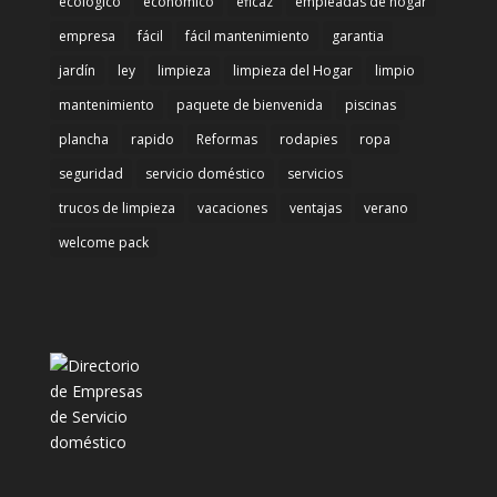
ecológico
economico
eficaz
empleadas de hogar
empresa
fácil
fácil mantenimiento
garantia
jardín
ley
limpieza
limpieza del Hogar
limpio
mantenimiento
paquete de bienvenida
piscinas
plancha
rapido
Reformas
rodapies
ropa
seguridad
servicio doméstico
servicios
trucos de limpieza
vacaciones
ventajas
verano
welcome pack