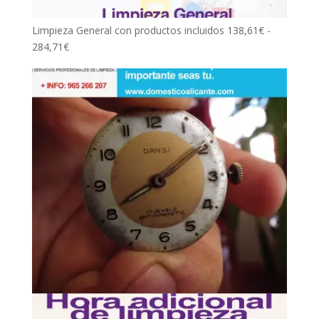
Limpieza General con productos incluidos
138,61
€
-
Rango
284,71
€
de
precios:
desde
138,61€
hasta
284,71€