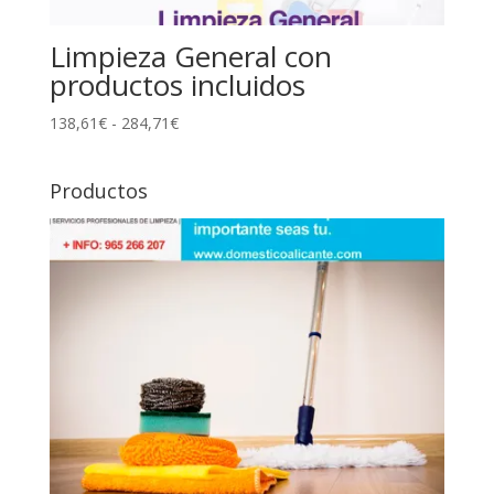
Limpieza General con
productos incluidos
Rango
138,61
€
-
284,71
€
de
precios:
Productos
desde
138,61€
hasta
284,71€