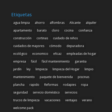
Etiquetas
agua limpia
ahorro
alfombras
Alicante
alquiler
apartamento
barato
cloro
cocina
confianza
construcción
cortinas
cuidado de niños
cuidados de mayores
cómodo
depuradora
ecológico
economico
eficaz
empleadas de hogar
empresa
fácil
fácil mantenimiento
garantia
jardín
ley
limpieza
limpieza del Hogar
limpio
mantenimiento
paquete de bienvenida
piscinas
plancha
rapido
Reformas
rodapies
ropa
seguridad
servicio doméstico
servicios
trucos de limpieza
vacaciones
ventajas
verano
welcome pack