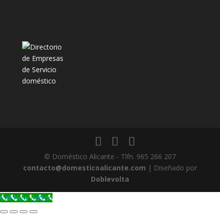
© Doméstico Alicante - Tlfn. 965 266 207
contacto@domesticoalicante.com
| Diseñado por
Doblevolta
Call Now Button