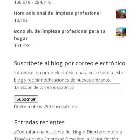
Rango
138,61
€
-
284,71
€
de
Hora adicional de limpieza profesional
precios:
18,10
€
desde
138,61€
Bono 9h. de limpieza profesional para tu
hasta
hogar
284,71€
151,43
€
Suscríbete al blog por correo electrónico
Introduce tu correo electrónico para suscribirte a este
blog y recibir notificaciones de nuevas entradas.
Dirección
de
Subscribir
correo
Únete a otros 790 suscriptores
electrónico
Entradas recientes
¿Contratar una Asistenta del Hogar Directamente o a
Través de una Empresa? Descubre la Mejor Opción