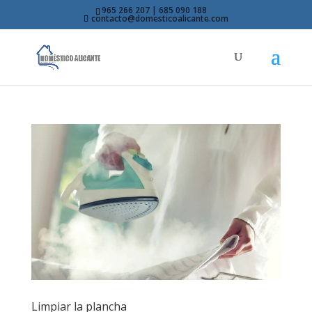
965 266 207 | 685 090 188
contacto@domesticoalicante.com
Limpiar la plancha