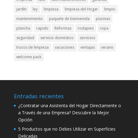
jardín
ley
limpieza
limpieza del Hogar
limpio
mantenimiento
paquete de bienvenida
piscinas
plancha
rapido
Reformas
rodapies
ropa
seguridad
servicio doméstico
servicios
trucos de limpieza
vacaciones
ventajas
verano
welcome pack
Entradas recientes
¿Contratar una Asistenta del Hogar Directamente o
a Través de una Empresa? Descubre la Mejor
Opción
5 Productos que no Debes Utilizar en Superficies
Delicadas