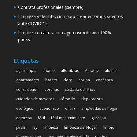
Contrata profesionales (siempre)
Limpieza y desinfección para crear entornos seguros
ante COVID-19
Limpieza en altura con agua osmotizada 100%
pureza
Etiquetas
agua limpia
ahorro
alfombras
Alicante
alquiler
apartamento
barato
cloro
cocina
confianza
construcción
cortinas
cuidado de niños
cuidados de mayores
cómodo
depuradora
ecológico
economico
eficaz
empleadas de hogar
empresa
fácil
fácil mantenimiento
garantia
jardín
ley
limpieza
limpieza del Hogar
limpio
mantenimiento
paquete de bienvenida
piscinas