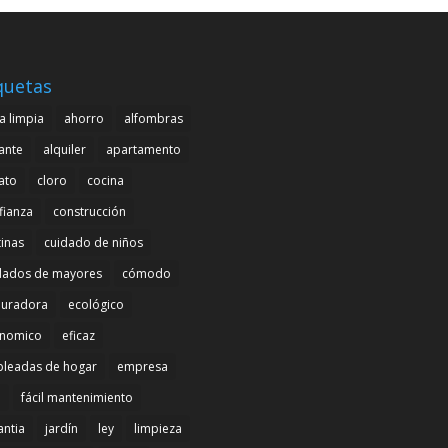
quetas
a limpia
ahorro
alfombras
cante
alquiler
apartamento
ato
cloro
cocina
fianza
construcción
tinas
cuidado de niños
dados de mayores
cómodo
uradora
ecológico
nomico
eficaz
leadas de hogar
empresa
l
fácil mantenimiento
antia
jardín
ley
limpieza