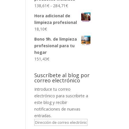
Rango
138,61
€
-
284,71
€
de
Hora adicional de
precios:
limpieza profesional
desde
18,10
€
138,61€
hasta
Bono 9h. de limpieza
284,71€
profesional para tu
hogar
151,43
€
Suscríbete al blog por
correo electrónico
Introduce tu correo
electrónico para suscribirte a
este blog y recibir
notificaciones de nuevas
entradas.
Dirección
de