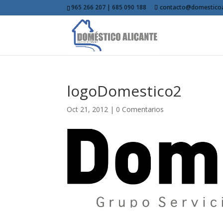
965 266 207 | 685 090 188
contacto@domesticoa
logoDomestico2
Oct 21, 2012
|
0 Comentarios