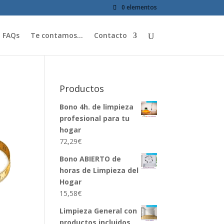
0 elementos
FAQs
Te contamos…
Contacto
Productos
Bono 4h. de limpieza
profesional para tu
hogar
72,29
€
Bono ABIERTO de
horas de Limpieza del
Hogar
15,58
€
Limpieza General con
productos incluidos