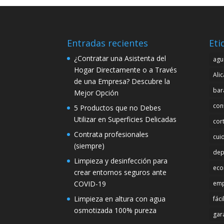
Entradas recientes
Eti
¿Contratar una Asistenta del
agu
Hogar Directamente o a Través
Ali
de una Empresa? Descubre la
bar
Mejor Opción
con
5 Productos que no Debes
Utilizar en Superficies Delicadas
cor
Contrata profesionales
cui
(siempre)
dep
Limpieza y desinfección para
eco
crear entornos seguros ante
COVID-19
emp
Limpieza en altura con agua
fáci
osmotizada 100% pureza
gar