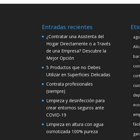
Entradas recientes
Eti
¿Contratar una Asistenta del
agu
Hogar Directamente o a Través
Ali
de una Empresa? Descubre la
bar
Mejor Opción
con
5 Productos que no Debes
Utilizar en Superficies Delicadas
cor
Contrata profesionales
cui
(siempre)
dep
Limpieza y desinfección para
eco
crear entornos seguros ante
COVID-19
emp
Limpieza en altura con agua
fáci
osmotizada 100% pureza
gar