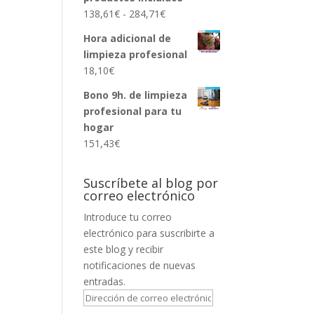
Rango
138,61
€
-
284,71
€
de
Hora adicional de
precios:
limpieza profesional
desde
18,10
€
138,61€
hasta
Bono 9h. de limpieza
284,71€
profesional para tu
hogar
151,43
€
Suscríbete al blog por
correo electrónico
Introduce tu correo
electrónico para suscribirte a
este blog y recibir
notificaciones de nuevas
entradas.
Dirección
de