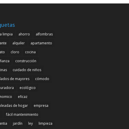
quetas
a limpia
ahorro
alfombras
cante
alquiler
apartamento
ato
cloro
cocina
fianza
construcción
tinas
cuidado de niños
dados de mayores
cómodo
uradora
ecológico
nomico
eficaz
leadas de hogar
empresa
l
fácil mantenimiento
antia
jardín
ley
limpieza