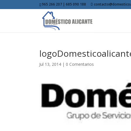
965 266 207 | 685 090 188
contacto@domesticoa
logoDomesticoalicant
Jul 13, 2014
|
0 Comentarios