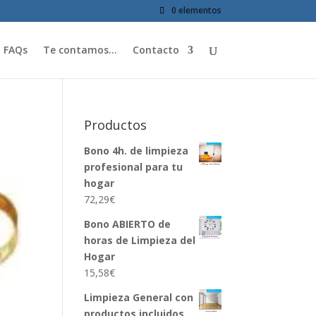
0 elementos
FAQs
Te contamos…
Contacto
Productos
Bono 4h. de limpieza
profesional para tu
hogar
72,29
€
Bono ABIERTO de
horas de Limpieza del
Hogar
15,58
€
Limpieza General con
productos incluidos