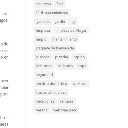
empresa
fácil
fácil mantenimiento
 son
igos.
garantia
jardín
ley
limpieza
limpieza del Hogar
limpio
mantenimiento
ibido
paquete de bienvenida
 o se
io en
piscinas
plancha
rapido
Reformas
rodapies
ropa
seguridad
hacer
servicio doméstico
servicios
mpiar
trucos de limpieza
 para
vacaciones
ventajas
verano
welcome pack
mbros
pieza