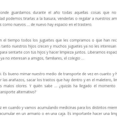
s donde guardamos durante el año todas aquellas cosas que no
dad podemos tirarlas a la basura, venderlas o regalar a nuestros am
os como nuevos … de nuevo hay espacio en el trastero.
 el tiempo todos los juguetes que les compramos o que han rec
 tanto nuestros hijos crecen y muchos juguetes ya no les interesan
ara sentarte con tus hijos y hacer limpieza juntos. Liberamos espac
ya no interesan a amigos, familiares, el colegio …
. Es bueno mimar nuestro medio de transporte de vez en cuanto y 
r las arañazos, sacar los trastos que hay dentro y en el maletero, li
os malos olores. Y quién sabe … ¿quizás ha llegado el momento
ransporte alternativo?
z en cuando y vamos acumulando medicinas para los distintos mie
 acumular en un armario o en una caja. Es importante hacer una lim