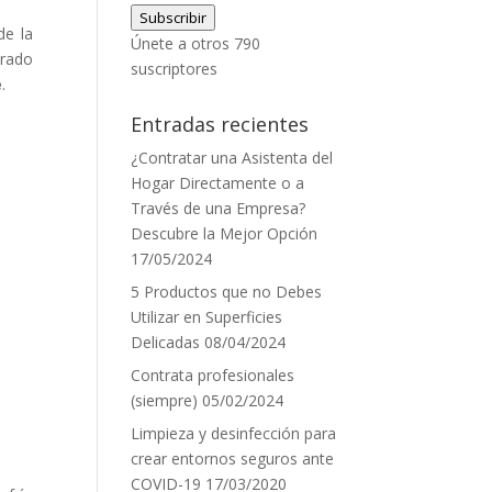
Subscribir
correo
de la
Únete a otros 790
electrónico
erado
suscriptores
e
.
Entradas recientes
¿Contratar una Asistenta del
Hogar Directamente o a
Través de una Empresa?
Descubre la Mejor Opción
17/05/2024
5 Productos que no Debes
Utilizar en Superficies
Delicadas
08/04/2024
Contrata profesionales
(siempre)
05/02/2024
Limpieza y desinfección para
crear entornos seguros ante
COVID-19
17/03/2020