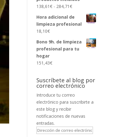
Rango
138,61
€
-
284,71
€
de
Hora adicional de
precios:
limpieza profesional
desde
18,10
€
138,61€
hasta
Bono 9h. de limpieza
284,71€
profesional para tu
hogar
151,43
€
Suscríbete al blog por
correo electrónico
Introduce tu correo
electrónico para suscribirte a
este blog y recibir
notificaciones de nuevas
entradas.
Dirección
de