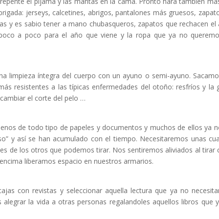
repente el pijama y las mantas en la cama. Pronto hará también más
brigada: jerseys, calcetines, abrigos, pantalones más gruesos, zapat
uvias y es sabio tener a mano chubasqueros, zapatos que rechacen el
poco a poco para el año que viene y la ropa que ya no queremo
na limpieza íntegra del cuerpo con un ayuno o semi-ayuno. Sacamo
s resistentes a las típicas enfermedades del otoño: resfríos y la g
cambiar el corte del pelo …
llenos de todo tipo de papeles y documentos y muchos de ellos ya n
so” y así se han acumulado con el tiempo. Necesitaremos unas cu
s de los otros que podemos tirar. Nos sentiremos aliviados al tirar 
encima liberamos espacio en nuestros armarios.
 cajas con revistas y seleccionar aquella lectura que ya no necesit
legrar la vida a otras personas regalandoles aquellos libros que 