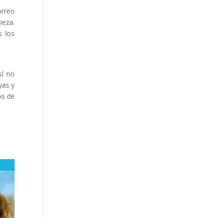
orreo
ieza.
 los
sí no
yas y
os de