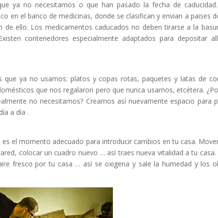
 que ya no necesitamos o que han pasado la fecha de caducidad
 en el banco de medicinas, donde se clasifican y envian a paises 
n de ello. Los medicamentos caducados no deben tirarse a la basu
isten contenedores especialmente adaptados para depositar all
que ya no usamos: platos y copas rotas, paquetes y latas de c
domésticos que nos regalaron pero que nunca usamos, etcétera. ¿P
 realmente no necesitamos? Creamos así nuevamente espacio para 
ía a día .
llo es el momento adecuado para introducir cambios en tu casa. Move
ared, colocar un cuadro nuevo … así traes nueva vitalidad a tu casa.
ire fresco por tu casa … así se oxigena y sale la humedad y los o