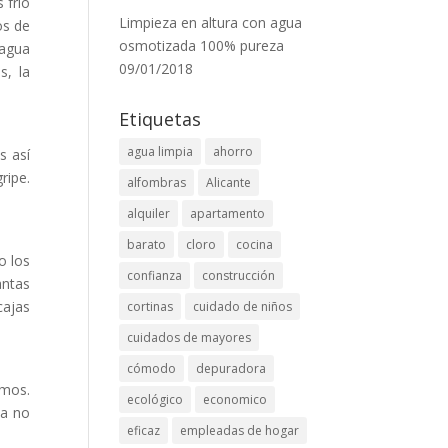
 frío
Limpieza en altura con agua
os de
osmotizada 100% pureza
 agua
09/01/2018
s, la
Etiquetas
agua limpia
ahorro
s así
ripe.
alfombras
Alicante
alquiler
apartamento
barato
cloro
cocina
o los
confianza
construcción
antas
cajas
cortinas
cuidado de niños
cuidados de mayores
cómodo
depuradora
amos.
ecológico
economico
ya no
eficaz
empleadas de hogar