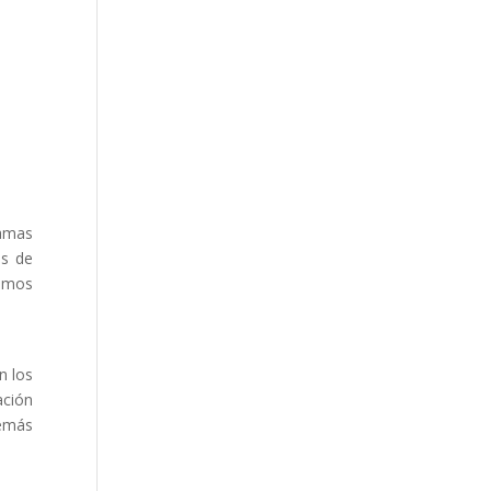
ramas
os de
damos
n los
ación
demás