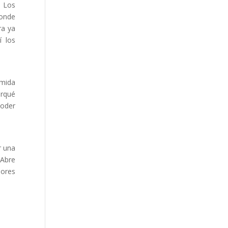
. Los
donde
ra ya
í los
omida
orqué
poder
r una
 Abre
lores