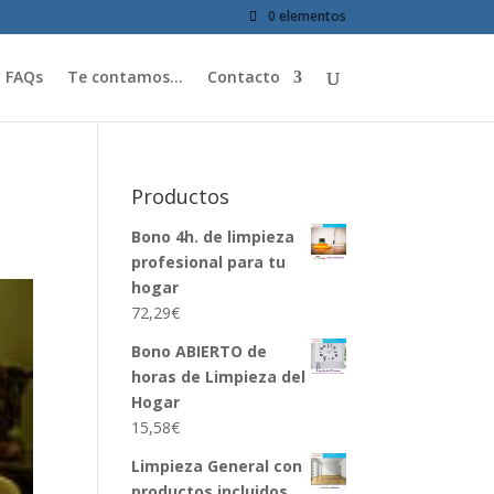
0 elementos
FAQs
Te contamos…
Contacto
Productos
Bono 4h. de limpieza
profesional para tu
hogar
72,29
€
Bono ABIERTO de
horas de Limpieza del
Hogar
15,58
€
Limpieza General con
productos incluidos